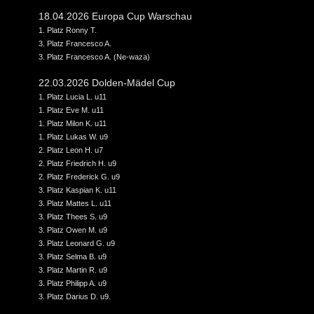
18.04.2026 Europa Cup Warschau
1. Platz Ronny T.
3. Platz Francesco A.
3. Platz Francesco A. (Ne-waza)
22.03.2026 Dolden-Mädel Cup
1. Platz Lucia L. u11
1. Platz Eve M. u11
1. Platz Milon K. u11
1. Platz Lukas W. u9
2. Platz Leon H. u7
2. Platz Friedrich H. u9
2. Platz Frederick G. u9
3. Platz Kaspian K. u11
3. Platz Mattes L. u11
3. Platz Thees S. u9
3. Platz Owen M. u9
3. Platz Leonard G. u9
3. Platz Selma B. u9
3. Platz Martin R. u9
3. Platz Philipp A. u9
3. Platz Darius D. u9
.